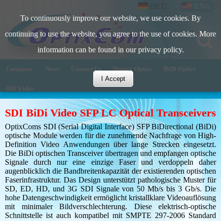
DEU
ENG
To continuously improve our website, we use cookies. By
continuing to use the website, you agree to the use of cookies. More
information can be found in our privacy policy.
Company
News
Contact Us
Duplex Optics
BiDi Optics
I Accept
SDI Video
SDI BiDi Video SFP LC Optical Transceivers
OptixComs SDI (Serial Digital Interface) SFP BiDirectional (BiDi)
optische Module werden für die zunehmende Nachfrage von High-
Definition Video Anwendungen über lange Strecken eingesetzt.
Die BiDi optischen Transceiver übertragen und empfangen optische
Signale durch nur eine einzige Faser und verdoppeln daher
augenblicklich die Bandbreitenkapazität der existierenden optischen
Faserinfrastruktur. Das Design unterstützt pathologische Muster für
SD, ED, HD, und 3G SDI Signale von 50 Mb/s bis 3 Gb/s. Die
hohe Datengeschwindigkeit ermöglicht kristallklare Videoauflösung
mit minimaler Bildverschlechterung. Diese elektrisch-optische
Schnittstelle ist auch kompatibel mit SMPTE 297-2006 Standard