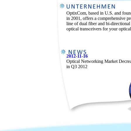
2012-12-19
OptixCom, based in U.S. and fou
Optical transceiver market bolstere
in 2001, offers a comprehensive p
100G arrives in force ...
line of dual fiber and bi-directiona
optical transceivers for your optica
2012-11-16
Optical Networking Market Decre
in Q3 2012
2012-10-09
Does Cisco Systems CPAK modul
threaten the CFP2?