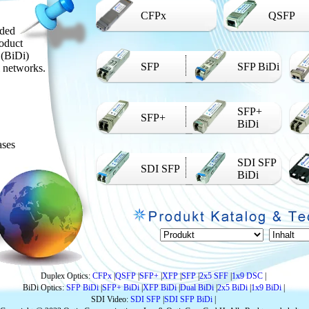
CFPx
QSFP
nded
d as
roduct
l (BiDi)
SFP
SFP BiDi
l networks.
SFP+
SFP+
BiDi
ases
SDI SFP
SDI SFP
BiDi
e
Duplex Optics:
CFPx
|
QSFP
|
SFP+
|
XFP
|
SFP
|
2x5 SFF
|
1x9 DSC
|
BiDi Optics:
SFP BiDi
|
SFP+ BiDi
|
XFP BiDi
|
Dual BiDi
|
2x5 BiDi
|
1x9 BiDi
|
SDI Video:
SDI SFP
|
SDI SFP BiDi
|